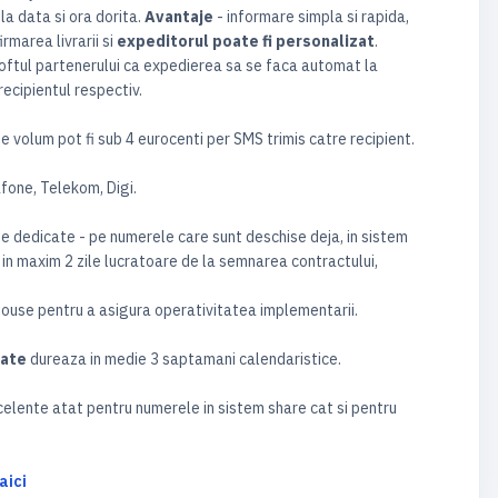
la data si ora dorita.
Avantaje
- informare simpla si rapida,
irmarea livrarii si
expeditorul poate fi personalizat
.
softul partenerului ca expedierea sa se faca automat la
recipientul respectiv.
e volum pot fi sub 4 eurocenti per SMS trimis catre recipient.
fone, Telekom, Digi.
e dedicate - pe numerele care sunt deschise deja, in sistem
 in maxim 2 zile lucratoare de la semnarea contractului,
house pentru a asigura operativitatea implementarii.
cate
dureaza in medie 3 saptamani calendaristice.
xcelente atat pentru numerele in sistem share cat si pentru
aici