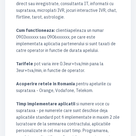
direct sau inregistrate, consultanta IT, informatii cu
suprataxa, microplati IVR, jocuri interactive IVR, chat,
flirtline, tarot, astrologie.
Cum functioneaza:
clientiiapeleaza un numar
0903xxxxxx sau 0906xxxxxx, pe care este
implementata aplicatia partenerului si sunt taxati de
catre operator in functie de durata apelului.
Tarifele
pot varia inre 0.3eur+tva/min pana la
3eur+tva/min, in functie de operator.
Acoperire retele in Romania
pentru apelurile cu
suprataxa - Orange, Vodafone, Telekom.
Timp implementare aplicatii
si numere voce cu
suprataxa - pe numerele care sunt deschise deja
aplicatiile standard pot fi implementate in maxim 2 zile
lucratoare de la semnarea contractului, aplicatiile
personalizate in cel mai scurt timp. Programarea,